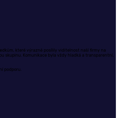
dkům, které výrazně posílily viditelnost naší firmy na
vou skupinu. Komunikace byla vždy hladká a transparentní,
mní podporu.