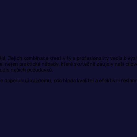
. Jejich kombinace kreativity a profesionality vedla k výsle
el nejen praktické nápady, které skutečně zaujaly naši cílo
 podle našich požadavků.
 je doporučuji každému, kdo hledá kvalitní a efektivní rekla