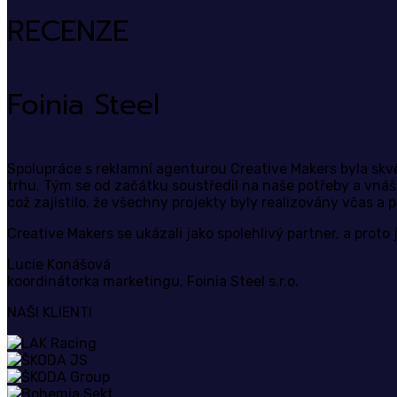
RECENZE
Foinia Steel
Spolupráce s reklamní agenturou Creative Makers byla skvělá
trhu. Tým se od začátku soustředil na naše potřeby a vnáš
což zajistilo, že všechny projekty byly realizovány včas a
Creative Makers se ukázali jako spolehlivý partner, a proto
Lucie Konášová
koordinátorka marketingu, Foinia Steel s.r.o.
NAŠI KLIENTI