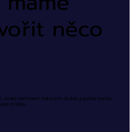
ře máme
vořit něco
 široký sortiment tiskových služeb a potisk textilu.
vaši značku.