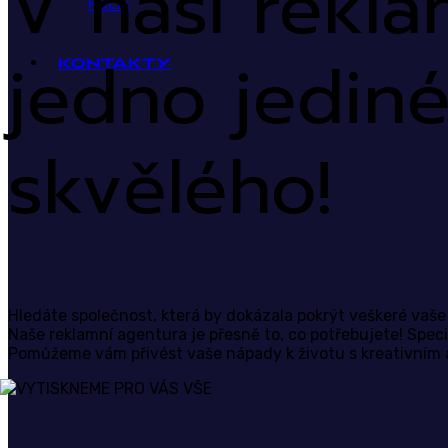
V naší rekl
FOLIE
jedno jediné
KONTAKTY
skvělého!
Hledáte společnost, která by dokázala pokrýt veškeré vaše
Naše reklamní agentura je přesně to, co potřebujete! Specia
Pomůžeme vám přivést vaše nápady k životu s kreativním a