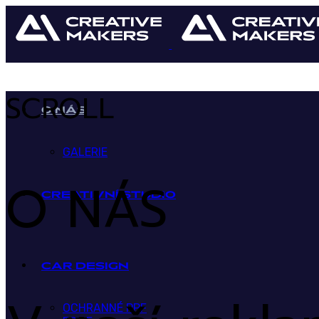
SCROLL
O NÁS
GALERIE
O NÁS
CREATIVNÍ STUDIO
CAR DESIGN
OCHRANNÉ PPF