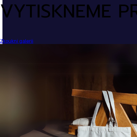
VYTISKNEME P
Zkoukni galerii