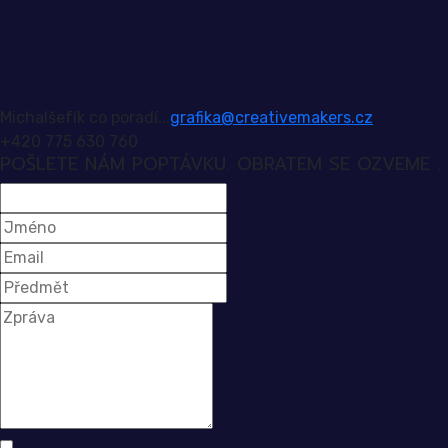
Michal
šefík co poradí...
grafika@creativemakers.cz
+420 775 630 760
POŠLETE NÁM POPTÁVKU. OBRATEM SE OZVEME .