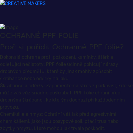
OCHRANNÉ PPF FOLIE
Proč si pořídit Ochranné PPF fólie?
Dokonalá ochrana proti poškození, kamínky, štěrk a
odletující nečistoty: PPF fólie účinně pohlcují nárazy
drobných předmětů, které by jinak mohly způsobit
škrábance nebo oděrky na laku.
Škrábance a oděrky: Zapomeňte na stres z parkovišť, kde se
může váš vůz snadno poškrábat. PPF fólie chrání před
drobnými škrábanci, ke kterým dochází při každodenním
provozu.
Chemikálie a hmyz: Ochrání váš lak před agresivními
chemikáliemi, jako jsou posypové soli, ptačí trus nebo
zbytky hmyzu, které mohou lak trvale poškodit.