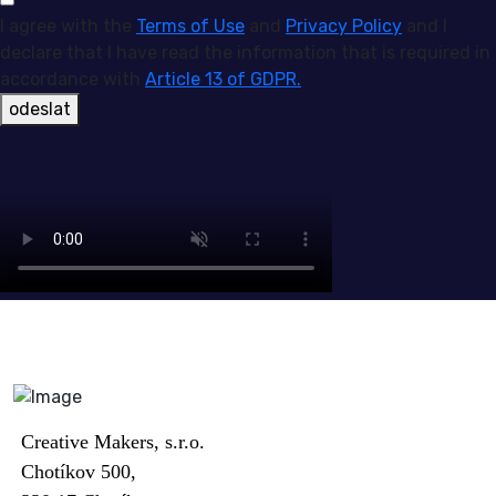
I agree with the
Terms of Use
and
Privacy Policy
and I
declare that I have read the information that is required in
accordance with
Article 13 of GDPR.
odeslat
Creative Makers, s.r.o.
Chotíkov 500,