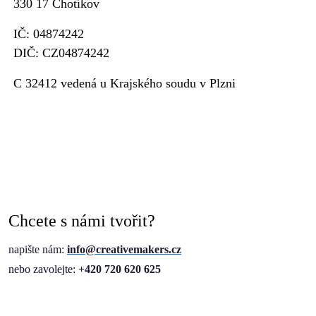
330 17 Chotíkov
IČ: 04874242
DIČ: CZ04874242
C 32412 vedená u Krajského soudu v Plzni
Chcete s námi tvořit?
napište nám:
info@creativemakers.cz
nebo zavolejte:
+420 720 620 625