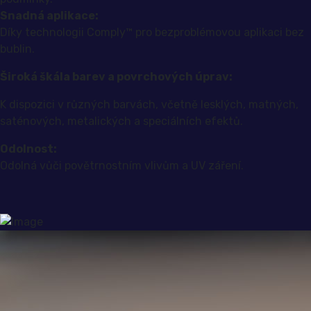
Snadná aplikace:
Díky technologii Comply™ pro bezproblémovou aplikaci bez
bublin.
Široká škála barev a povrchových úprav:
K dispozici v různých barvách, včetně lesklých, matných,
saténových, metalických a speciálních efektů.
Odolnost:
Odolná vůči povětrnostním vlivům a UV záření.