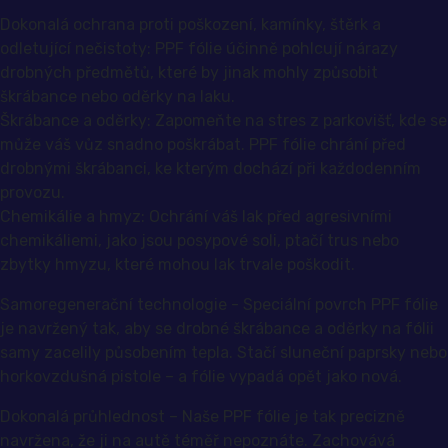
Dokonalá ochrana proti poškození, kamínky, štěrk a
odletující nečistoty: PPF fólie účinně pohlcují nárazy
drobných předmětů, které by jinak mohly způsobit
škrábance nebo oděrky na laku.
Škrábance a oděrky: Zapomeňte na stres z parkovišť, kde se
může váš vůz snadno poškrábat. PPF fólie chrání před
drobnými škrábanci, ke kterým dochází při každodenním
provozu.
Chemikálie a hmyz: Ochrání váš lak před agresivními
chemikáliemi, jako jsou posypové soli, ptačí trus nebo
zbytky hmyzu, které mohou lak trvale poškodit.
Samoregenerační technologie - Speciální povrch PPF fólie
je navržený tak, aby se drobné škrábance a oděrky na fólii
samy zacelily působením tepla. Stačí sluneční paprsky nebo
horkovzdušná pistole – a fólie vypadá opět jako nová.
Dokonalá průhlednost – Naše PPF fólie je tak precizně
navržena, že ji na autě téměř nepoznáte. Zachovává