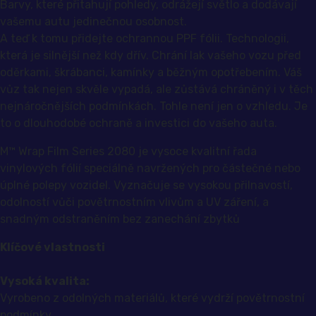
Barvy, které přitahují pohledy, odrážejí světlo a dodávají
vašemu autu jedinečnou osobnost.
A teď k tomu přidejte ochrannou PPF fólii. Technologii,
která je silnější než kdy dřív. Chrání lak vašeho vozu před
oděrkami, škrábanci, kamínky a běžným opotřebením. Váš
vůz tak nejen skvěle vypadá, ale zůstává chráněný i v těch
nejnáročnějších podmínkách. Tohle není jen o vzhledu. Je
to o dlouhodobé ochraně a investici do vašeho auta.
M™ Wrap Film Series 2080 je vysoce kvalitní řada
vinylových fólií speciálně navržených pro částečné nebo
úplné polepy vozidel. Vyznačuje se vysokou přilnavostí,
odolností vůči povětrnostním vlivům a UV záření, a
snadným odstraněním bez zanechání zbytků
Klíčové vlastnosti
Vysoká kvalita:
Vyrobeno z odolných materiálů, které vydrží povětrnostní
podmínky.