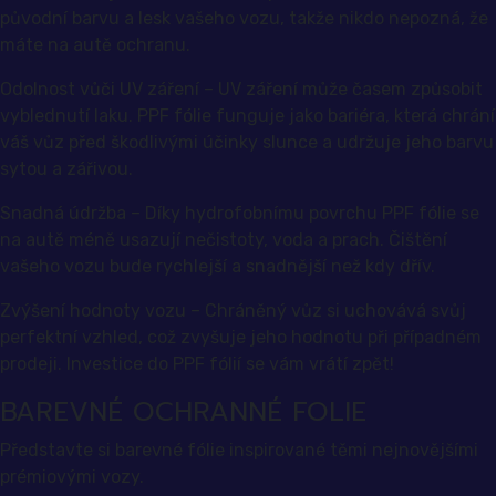
původní barvu a lesk vašeho vozu, takže nikdo nepozná, že
máte na autě ochranu.
Odolnost vůči UV záření – UV záření může časem způsobit
vyblednutí laku. PPF fólie funguje jako bariéra, která chrání
váš vůz před škodlivými účinky slunce a udržuje jeho barvu
sytou a zářivou.
Snadná údržba – Díky hydrofobnímu povrchu PPF fólie se
na autě méně usazují nečistoty, voda a prach. Čištění
vašeho vozu bude rychlejší a snadnější než kdy dřív.
Zvýšení hodnoty vozu – Chráněný vůz si uchovává svůj
perfektní vzhled, což zvyšuje jeho hodnotu při případném
prodeji. Investice do PPF fólií se vám vrátí zpět!
BAREVNÉ OCHRANNÉ FOLIE
Představte si barevné fólie inspirované těmi nejnovějšími
prémiovými vozy.